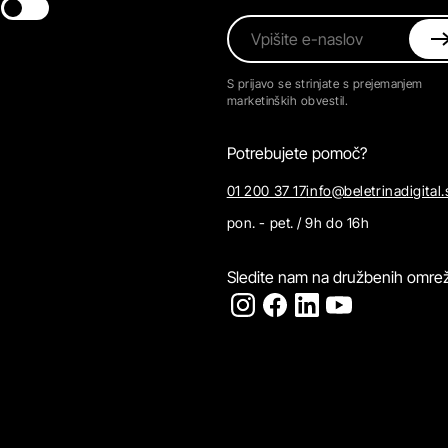
Switch theme
Vpišite e-naslov
S prijavo se strinjate s prejemanjem
marketinških obvestil.
Potrebujete pomoč?
01 200 37 17
info@beletrinadigital.
pon. - pet. / 9h do 16h
Sledite nam na družbenih omrež