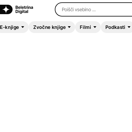
Poišči vsebino ...
E-knjige
Zvočne knjige
Filmi
Podkasti
E-KNJIGA
Haikuji - Haiku poe
Smiljan Trobiš
Poezija in dramatika