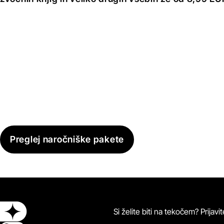
Preglej naročniške pakete
Si želite biti na tekočem? Prijav