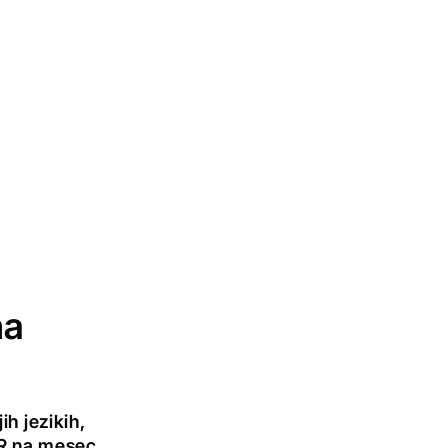
na
h jezikih,
UR na mesec.