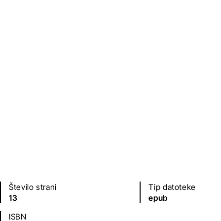
Založba
Leto izdaje
Smiljan Trobiš
2021
Jezik(i)
slovenščina
Število strani
Tip datoteke
13
epub
ISBN