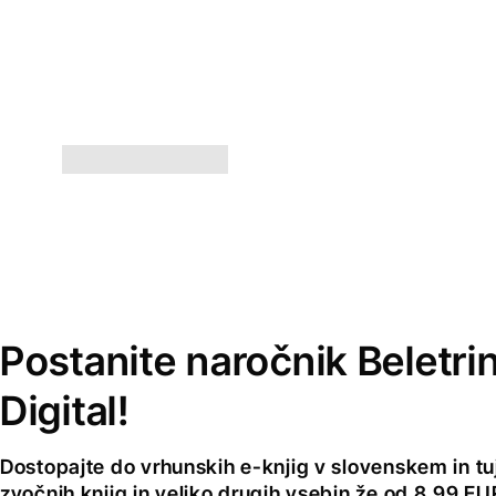
Postanite naročnik Beletri
Digital!
Dostopajte do vrhunskih e-knjig v slovenskem in tuji
zvočnih knjig in veliko drugih vsebin že od 8,99 E