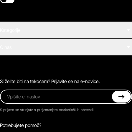
Switch theme
Kategorije
Filmi
O nas
E-knjige
Zvočne knjige
O Beletrini Digital
Podkasti
Naročnine
Magazin
Pogosta vprašanja
Kontaktirajte nas
Si želite biti na tekočem? Prijavite se na e-novice.
Vpišite e-naslov
S prijavo se strinjate s prejemanjem marketinških obvestil.
Potrebujete pomoč?