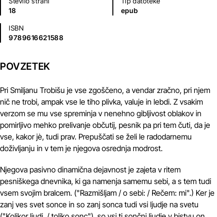
Število strani
Tip datoteke
18
epub
ISBN
9789616621588
POVZETEK
Pri Smiljanu Trobišu je vse zgoščeno, a vendar zračno, pri njem
nič ne trobi, ampak vse le tiho plivka, valuje in lebdi. Z vsakim
verzom se mu vse spreminja v nenehno gibljivost oblakov in
pomirljivo mehko prelivanje občutij, pesnik pa pri tem čuti, da je
vse, kakor jè, tudi prav. Prepuščati se želi le radodarnemu
doživljanju in v tem je njegova osrednja modrost.
Njegova pasivno dinamična dejavnost je zajeta v ritem
pesniškega dnevnika, ki ga namenja samemu sebi, a s tem tudi
vsem svojim bralcem. ("Razmišljam / o sebi: / Rečem: mi".) Ker je
zanj ves svet sonce in so zanj sonca tudi vsi ljudje na svetu
("Kolikor ljudi, / toliko sonc"), so vsi ti sončni ljudje v bistvu on