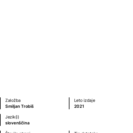
Plivkanja
Smiljan Trobiš
Poezija in dramatika
Založba
Leto izdaje
Smiljan Trobiš
2021
Jezik(i)
slovenščina