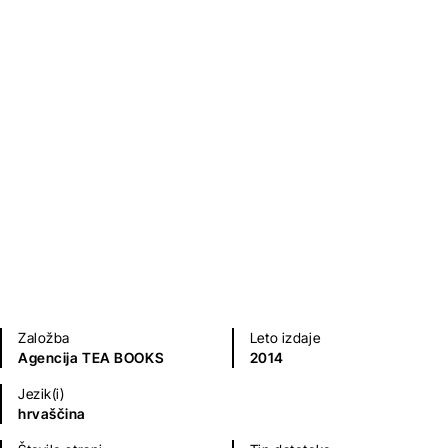
Pokora
Pavao Pavličić
Fantazijski in ZF romani
Kriminalke in trilerji
Založba
Leto izdaje
Agencija TEA BOOKS
2014
Jezik(i)
hrvaščina