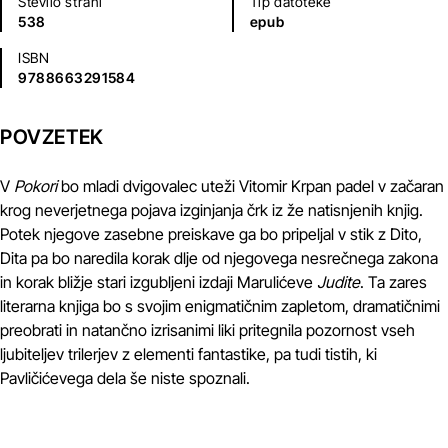
Število strani
Tip datoteke
538
epub
ISBN
9788663291584
POVZETEK
V
Pokori
bo mladi dvigovalec uteži Vitomir Krpan padel v začaran
krog neverjetnega pojava izginjanja črk iz že natisnjenih knjig.
Potek njegove zasebne preiskave ga bo pripeljal v stik z Dito,
Dita pa bo naredila korak dlje od njegovega nesrečnega zakona
in korak bližje stari izgubljeni izdaji Marulićeve
Judite
. Ta zares
literarna knjiga bo s svojim enigmatičnim zapletom, dramatičnimi
preobrati in natančno izrisanimi liki pritegnila pozornost vseh
ljubiteljev trilerjev z elementi fantastike, pa tudi tistih, ki
Pavličićevega dela še niste spoznali.