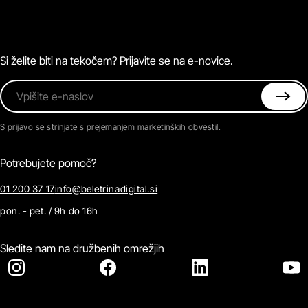
Zvočne knjige
O Beletrini Digital
Podkasti
Naročnine
Magazin
Pogosta vprašanja
Kontaktirajte nas
Si želite biti na tekočem? Prijavite se na e-novice.
Vpišite e-naslov
S prijavo se strinjate s prejemanjem marketinških obvestil.
Potrebujete pomoč?
01 200 37 17
info@beletrinadigital.si
pon. - pet. / 9h do 16h
Sledite nam na družbenih omrežjih