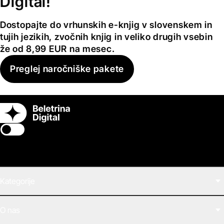
Digital!
Dostopajte do vrhunskih e-knjig v slovenskem in
tujih jezikih, zvočnih knjig in veliko drugih vsebin
že od 8,99 EUR na mesec.
Preglej naročniške pakete
Switch theme
Kategorije
Filmi
O nas
E-knjige