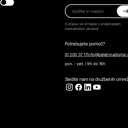
Switch theme
Vpišite e-naslov
S prijavo se strinjate s prejemanjem
marketinških obvestil.
Potrebujete pomoč?
01 200 37 17
info@beletrinadigital.
pon. - pet. / 9h do 16h
Sledite nam na družbenih omrež