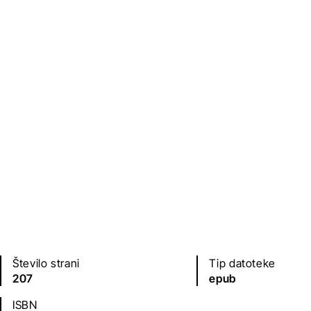
Založba
Leto izdaje
Agencija TEA BOOKS
2018
Jezik(i)
hrvaščina
Število strani
Tip datoteke
207
epub
ISBN