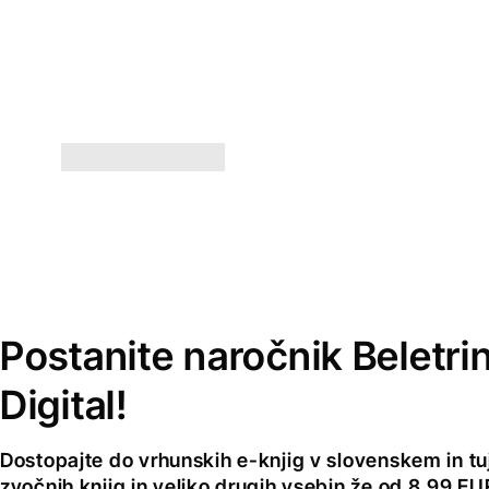
Postanite naročnik Beletri
Digital!
Dostopajte do vrhunskih e-knjig v slovenskem in tuji
zvočnih knjig in veliko drugih vsebin že od 8,99 E