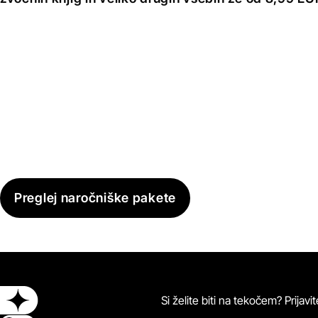
Preglej naročniške pakete
Si želite biti na tekočem? Prijav