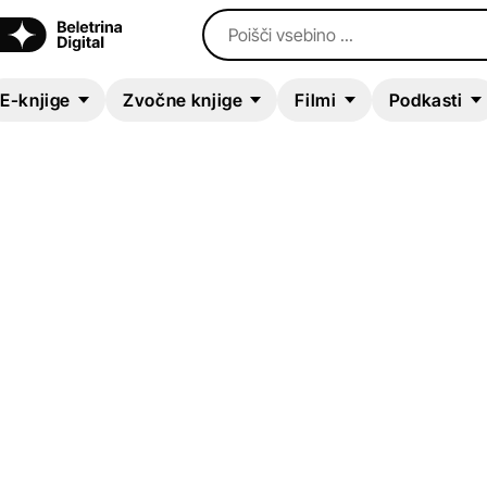
Poišči vsebino ...
E-knjige
Zvočne knjige
Filmi
Podkasti
E-KNJIGA
Stara ljubav
Pavao Pavličić
Kriminalke in trilerji
Sodobni romani (20. in 21. st.)