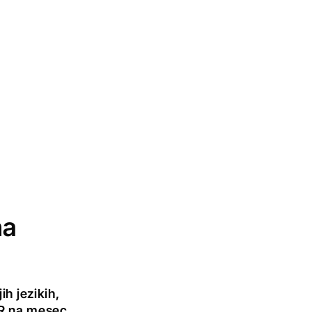
na
h jezikih,
UR na mesec.