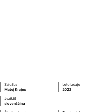
Elvis in kompromitirani
pomorščak
Matej Krajnc
Fantazijski in ZF romani
Zgodovinski, vojni, pustolovski romani
Humor in satira
Založba
Leto izdaje
Matej Krajnc
2022
Jezik(i)
slovenščina