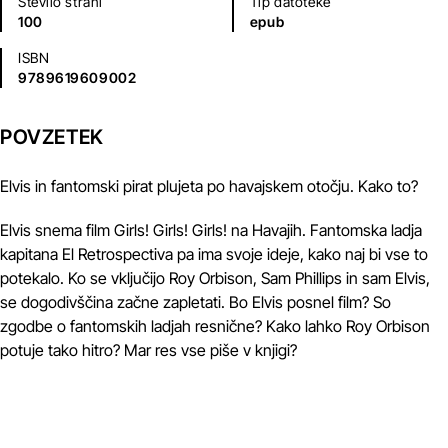
Število strani
Tip datoteke
100
epub
ISBN
9789619609002
POVZETEK
Elvis in fantomski pirat plujeta po havajskem otočju. Kako to?
Elvis snema film Girls! Girls! Girls! na Havajih. Fantomska ladja
kapitana El Retrospectiva pa ima svoje ideje, kako naj bi vse to
potekalo. Ko se vključijo Roy Orbison, Sam Phillips in sam Elvis,
se dogodivščina začne zapletati. Bo Elvis posnel film? So
zgodbe o fantomskih ladjah resnične? Kako lahko Roy Orbison
potuje tako hitro? Mar res vse piše v knjigi?