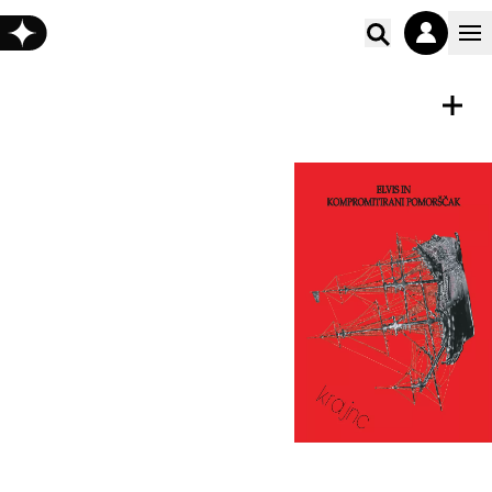
Poišči vs
E-KNJIGA
Shrani