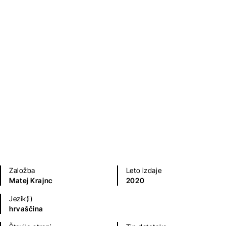
Povjetarac ... uskoro
Matej Krajnc
Poezija in dramatika
Založba
Leto izdaje
Matej Krajnc
2020
Jezik(i)
hrvaščina