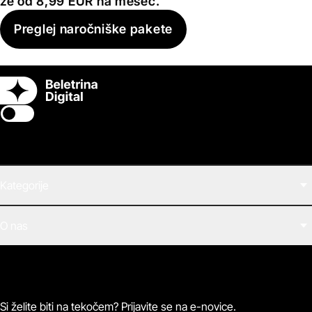
že od 8,99 EUR na mesec.
Preglej naročniške pakete
Switch theme
Kategorije
Filmi
O nas
E-knjige
Zvočne knjige
O Beletrini Digital
Podkasti
Naročnine
Magazin
Pogosta vprašanja
Kontaktirajte nas
Si želite biti na tekočem? Prijavite se na e-novice.