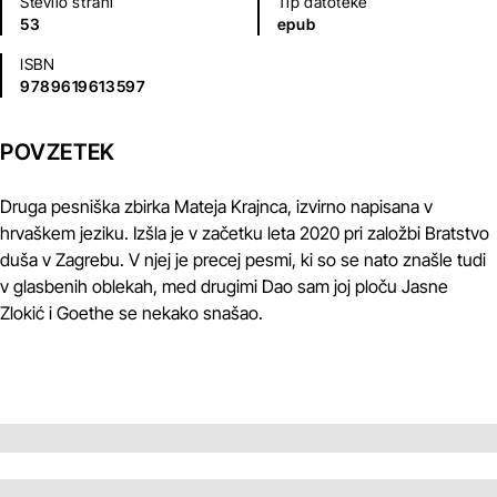
Število strani
Tip datoteke
53
epub
ISBN
9789619613597
POVZETEK
Druga pesniška zbirka Mateja Krajnca, izvirno napisana v
hrvaškem jeziku. Izšla je v začetku leta 2020 pri založbi Bratstvo
duša v Zagrebu. V njej je precej pesmi, ki so se nato znašle tudi
v glasbenih oblekah, med drugimi Dao sam joj ploču Jasne
Zlokić i Goethe se nekako snašao.