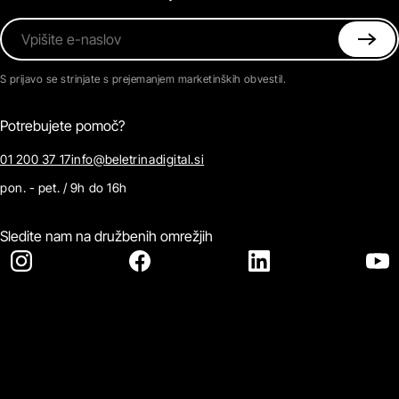
Vpišite e-naslov
S prijavo se strinjate s prejemanjem marketinških obvestil.
Potrebujete pomoč?
01 200 37 17
info@beletrinadigital.si
pon. - pet. / 9h do 16h
Sledite nam na družbenih omrežjih