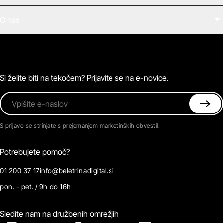
Filmi
O nas
E-knjige
Zvočne knjige
O Beletrini Digital
Podkasti
Naročnine
Magazin
Pogosta vprašanja
Kontaktirajte nas
Si želite biti na tekočem? Prijavite se na e-novice.
Vpišite e-naslov
S prijavo se strinjate s prejemanjem marketinških obvestil.
Potrebujete pomoč?
01 200 37 17
info@beletrinadigital.si
pon. - pet. / 9h do 16h
Sledite nam na družbenih omrežjih