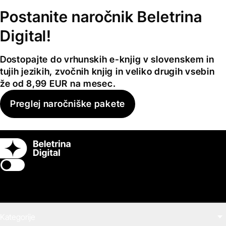
Postanite naročnik Beletrina
Digital!
Dostopajte do vrhunskih e-knjig v slovenskem in
tujih jezikih, zvočnih knjig in veliko drugih vsebin
že od 8,99 EUR na mesec.
Preglej naročniške pakete
Switch theme
Kategorije