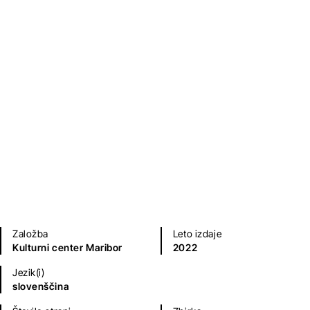
Zgodovina harmonike
Matej Krajnc
Sodobni romani (20. in 21. st.)
Humor in satira
Založba
Leto izdaje
Kulturni center Maribor
2022
Jezik(i)
slovenščina