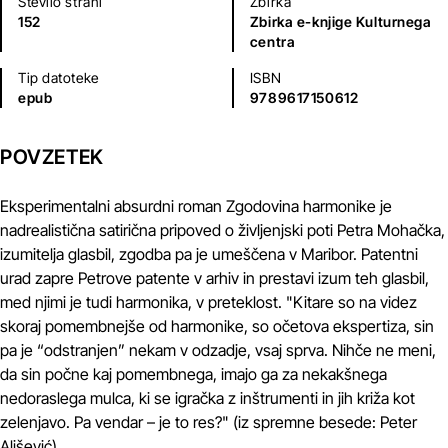
Število strani
Zbirka
152
Zbirka e-knjige Kulturnega
centra
Tip datoteke
ISBN
epub
9789617150612
POVZETEK
Eksperimentalni absurdni roman Zgodovina harmonike je
nadrealistična satirična pripoved o življenjski poti Petra Mohačka,
izumitelja glasbil, zgodba pa je umeščena v Maribor. Patentni
urad zapre Petrove patente v arhiv in prestavi izum teh glasbil,
med njimi je tudi harmonika, v preteklost. "Kitare so na videz
skoraj pomembnejše od harmonike, so očetova ekspertiza, sin
pa je “odstranjen” nekam v odzadje, vsaj sprva. Nihče ne meni,
da sin počne kaj pomembnega, imajo ga za nekakšnega
nedoraslega mulca, ki se igračka z inštrumenti in jih križa kot
zelenjavo. Pa vendar – je to res?" (iz spremne besede: Peter
Ališević)