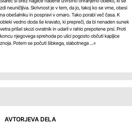
Starec si brez naglice nadene izvrstno ohranjeno obleko, ki se
zdi neuničljiva. Skrivnost je v tem, da jo, takoj ko se vrne, obesi
na obešalniku in pospravi v omaro. Tako porabi več časa. K
obleki vedno doda še kravato, ki prepreči, da bi nenaden sunek
vetra prišel skozi ovratnik in udaril v rahlo prepotene prsi. Proti
koncu njegovega sprehoda po ulici pogosto občuti kapljice
znoja. Potem se počuti šibkega, slabotnega ...«
AVTORJEVA DELA