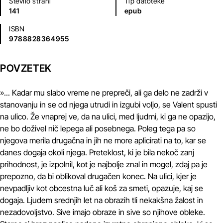
Število strani
Tip datoteke
141
epub
ISBN
9788828364955
POVZETEK
»... Kadar mu slabo vreme ne prepreči, ali ga delo ne zadrži v
stanovanju in se od njega utrudi in izgubi voljo, se Valent spusti
na ulico. Že vnaprej ve, da na ulici, med ljudmi, ki ga ne opazijo,
ne bo doživel nič lepega ali posebnega. Poleg tega pa so
njegova merila drugačna in jih ne more aplicirati na to, kar se
danes dogaja okoli njega. Preteklost, ki je bila nekoč zanj
prihodnost, je izpolnil, kot je najbolje znal in mogel, zdaj pa je
prepozno, da bi oblikoval drugačen konec. Na ulici, kjer je
nevpadljiv kot obcestna luč ali koš za smeti, opazuje, kaj se
dogaja. Ljudem srednjih let na obrazih tli nekakšna žalost in
nezadovoljstvo. Sive imajo obraze in sive so njihove obleke.