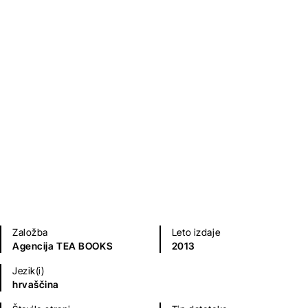
Starac
Zvonimir Majdak
Sodobni romani (20. in 21. st.)
Založba
Leto izdaje
Agencija TEA BOOKS
2013
Jezik(i)
hrvaščina